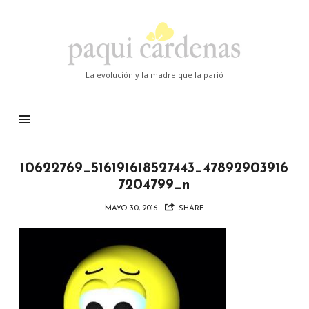
Paqui
Cardenas
La evolución y la madre que la parió
10622769_516191618527443_47892903916
7204799_n
MAYO 30, 2016
SHARE