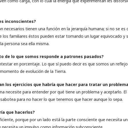
viven como carga, con lo cual la energía que experimentan les disto
res inconscientes?
on necesarios tienen una función en la jerarquía humana; si no se es 
 los familiares éstos pueden estar tomando un lugar equivocado y s
 la persona sea ella misma.
nto de lo que somos responde a patrones pasados?
ntestar en porcentaje. Lo que sí puedo decir es que somos un reflej
 momento de evolución de la Tierra.
n los ejercicios que habría que hacer para tratar un problem
ona necesite para entender por qué tiene un problema y aceptarlo. E
 sabotea para no hacer lo que tenemos que hacer aunque lo sepa.
ía que hacerlos?
ficiente, porque por un lado está la parte consciente que necesita un 
e necesita un impulso como información subconsciente.