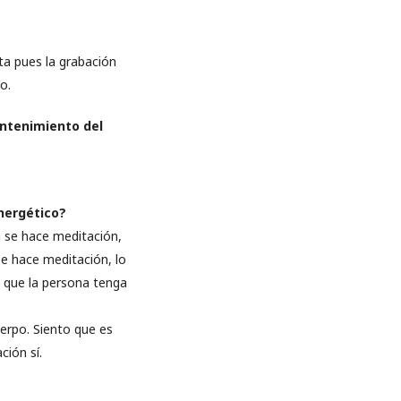
ta pues la grabación
o.
antenimiento del
nergético?
i se hace meditación,
se hace meditación, lo
a que la persona tenga
uerpo. Siento que es
ción sí.