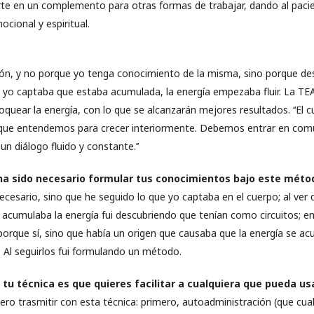
rte en un complemento para otras formas de trabajar, dando al pacien
mocional y espiritual.
ión, y no porque yo tenga conocimiento de la misma, sino porque de
 yo captaba que estaba acumulada, la energía empezaba fluir. La TEA 
uear la energía, con lo que se alcanzarán mejores resultados. ‘‘El c
 que entendemos para crecer interiormente. Debemos entrar en comu
n diálogo fluido y constante.’’
ha sido necesario formular tus conocimientos bajo este méto
ecesario, sino que he seguido lo que yo captaba en el cuerpo; al ve
acumulaba la energía fui descubriendo que tenían como circuitos; e
porque sí, sino que había un origen que causaba que la energía se ac
. Al seguirlos fui formulando un método.
 tu técnica es que quieres facilitar a cualquiera que pueda u
ero trasmitir con esta técnica: primero, autoadministración (que cua