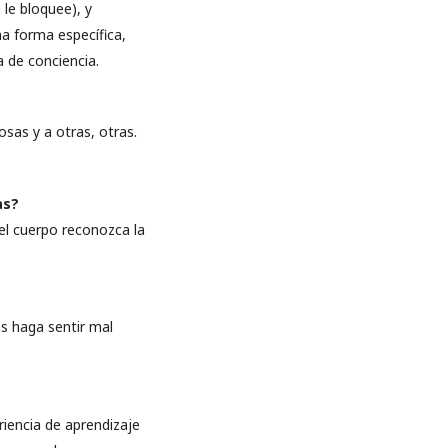
 le bloquee), y
a forma específica,
a de conciencia.
sas y a otras, otras.
as?
 el cuerpo reconozca la
os haga sentir mal
iencia de aprendizaje