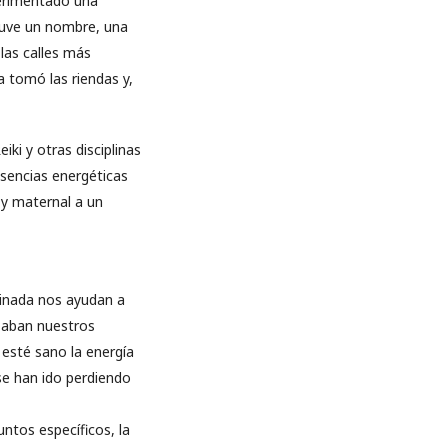
perimentado una
tuve un nombre, una
 las calles más
 tomó las riendas y,
ki y otras disciplinas
esencias energéticas
 y maternal a un
minada nos ayudan a
izaban nuestros
 esté sano la energía
se han ido perdiendo
untos específicos, la