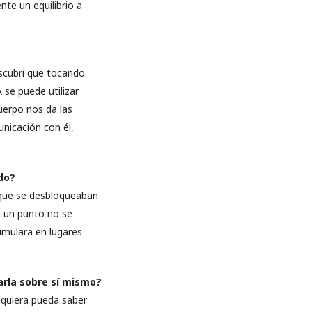
te un equilibrio a
scubrí que tocando
se puede utilizar
uerpo nos da las
nicación con él,
do?
r que se desbloqueaban
n un punto no se
umulara en lugares
sarla sobre sí mismo?
lquiera pueda saber