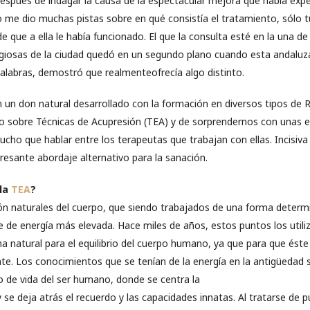
después de indagar la causa de la espectacular mejora que había ex
o me dio muchas pistas sobre en qué consistía el tratamiento, sólo 
de que a ella le había funcionado. El que la consulta esté en la una de
giosas de la ciudad quedó en un segundo plano cuando esta andaluza
palabras, demostró que realmenteofrecía algo distinto.
un don natural desarrollado con la formación en diversos tipos de Rei
ado sobre Técnicas de Acupresión (TEA) y de sorprendernos con unas 
cho que hablar entre los terapeutas que trabajan con ellas. Incisiva
resante abordaje alternativo para la sanación.
 la
TEA
?
n naturales del cuerpo, que siendo trabajados de una forma deter
e de energía más elevada. Hace miles de años, estos puntos los util
 natural para el equilibrio del cuerpo humano, ya que para que éste
nte. Los conocimientos que se tenían de la energía en la antigüedad 
o de vida del ser humano, donde se centra la
 se deja atrás el recuerdo y las capacidades innatas. Al tratarse de p