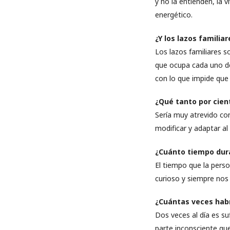
y no la entienden, la 
energético.
¿Y los lazos familia
Los lazos familiares s
que ocupa cada uno de
con lo que impide que
¿Qué tanto por cie
Sería muy atrevido co
modificar y adaptar al
¿Cuánto tiempo dura
El tiempo que la pers
curioso y siempre nos
¿Cuántas veces habr
Dos veces al día es su
parte inconsciente qu