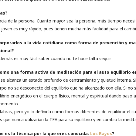
ías?
ncia de la persona. Cuanto mayor sea la persona, más tiempo necesi
s joven es muy rápido, pues tienen mucha más facilidad para el cambi
rporarlos a la vida cotidiana como forma de prevención y m
cional?
además es muy fácil saber cuando no te hace falta seguir.
como una forma activa de meditación para el auto equilibrio e
 se alcanza un estado profundo de centramiento y quietud interna. S
rpo no se desconecte del equilibrio que ha alcanzado con ella. Si no 
librio energético en el cuerpo físico, mental y espiritual dando paso 
 momento.
abras, pero yo lo definiría como formas diferentes de equilibrar el c
 que nunca utilizarían la TEA para su equilibrio y en cambio la medita
e es la técnica por la que eres conocida:
Los Rayos
?