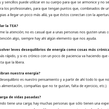
 y sencillos puede utilizar en su cuerpo para que se armonice y no se
a los profesionales, para que tengan puntos que, combinados de un
pias a llegar un poco más allá, ya que éstos conectan con la apertur
ar la TEA?
ame la atención; no es casual que a unas personas nos gusten unas co
tención algo, siempre hay ahí algún elemento que nos ayuda.
esolver leves desequilibrios de energía como cosas más crónic
más rápido, y si es crónico con un poco de paciencia va haciendo que
a que la libera.
ibran nuestra energía?
 desequilibrio es nuestro pensamiento y a partir de ahí todo lo que n
a alimentación, compañías que no te gustan, falta de ejercicio, etc.)
 carga de vidas pasadas?
undo tiene una carga; hay muchas personas que sólo tienen una exper