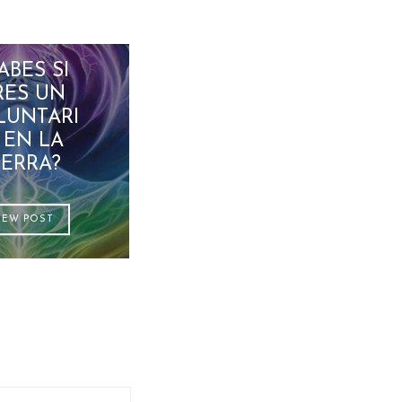
ABES SI
RES UN
LUNTARI
 EN LA
IERRA?
IEW POST