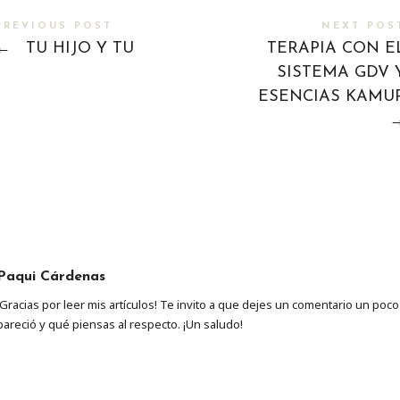
PREVIOUS POST
NEXT POS
←
TU HIJO Y TU
TERAPIA CON E
SISTEMA GDV 
ESENCIAS KAMU
Paqui Cárdenas
¡Gracias por leer mis artículos! Te invito a que dejes un comentario un poc
pareció y qué piensas al respecto. ¡Un saludo!