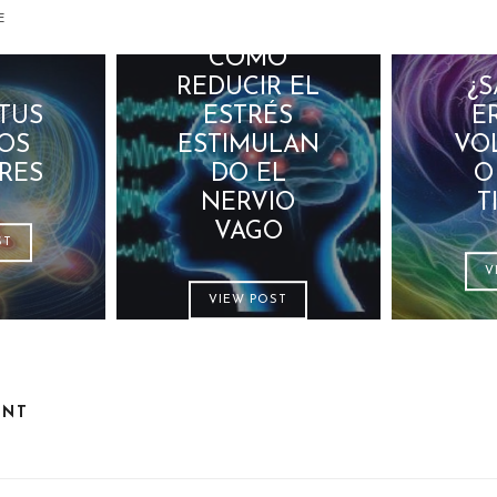
E
CÓMO
REDUCIR EL
¿S
 TUS
ESTRÉS
E
OS
ESTIMULAN
VO
RES
DO EL
O
NERVIO
T
VAGO
ST
V
VIEW POST
ENT