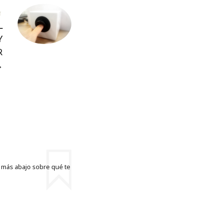
T
L
Y
R
→
o más abajo sobre qué te